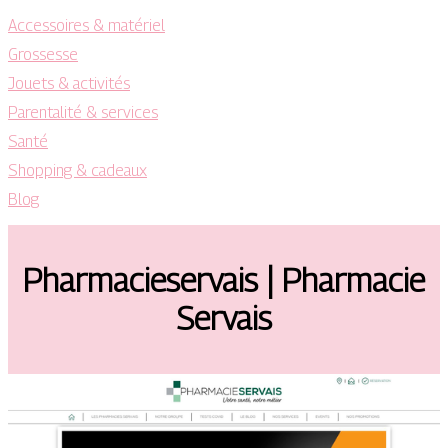
Accessoires & matériel
Grossesse
Jouets & activités
Parentalité & services
Santé
Shopping & cadeaux
Blog
Phar­macie­ser­vais | Pharmacie
Servais